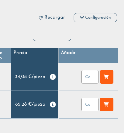
Recargar
Configuración
e
Precio
Añadir
o
34,08 €
/
pieza
65,28 €
/
pieza