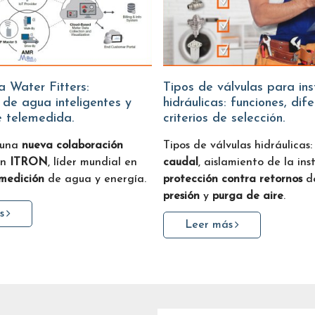
Tipos de válvulas para instalaciones
 de agua inteligentes y
hidráulicas: funciones, dif
e telemedida.
criterios de selección.
 una
nueva colaboración
Tipos de válvulas hidráulicas
on
ITRON
, líder mundial en
caudal
, aislamiento de la ins
 medición
de agua y energía.
protección contra retornos
de
presión
y
purga de aire
.
s
Leer más