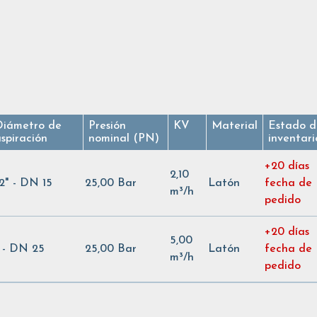
Diámetro de
Presión
KV
Material
Estado d
spiración
nominal (PN)
inventari
+20 días
2,10
/2" - DN 15
25,00 Bar
Latón
fecha de
m³/h
pedido
+20 días
5,00
" - DN 25
25,00 Bar
Latón
fecha de
m³/h
pedido