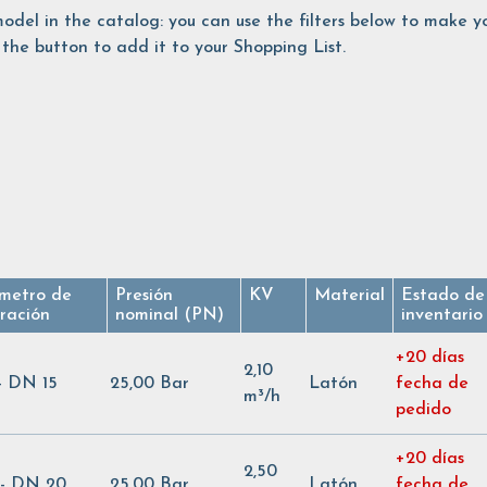
is model in the catalog: you can use the filters below to make
the button to add it to your Shopping List.
metro de
Presión
KV
Material
Estado de
iración
nominal (PN)
inventario
+20 días
2,10
 - DN 15
25,00 Bar
Latón
fecha de
m³/h
pedido
+20 días
2,50
 - DN 20
25,00 Bar
Latón
fecha de