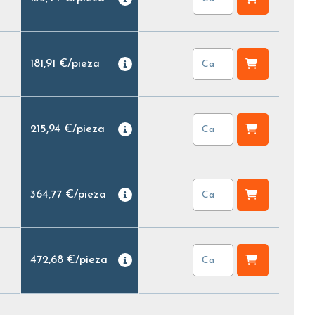
181,91 €
/
pieza
215,94 €
/
pieza
364,77 €
/
pieza
472,68 €
/
pieza