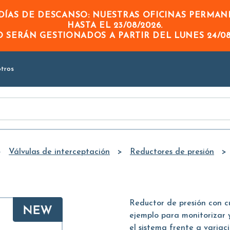
Skip to
ÍAS DE DESCANSO: NUESTRAS OFICINAS PERMA
Main
HASTA EL
23/08/2026
.
Content
DO
SERÁN GESTIONADOS A PARTIR DEL
LUNES 24/08
tros
Válvulas de interceptación
Reductores de presión
Reductor de presión con c
ejemplo para monitorizar 
el sistema frente a varia