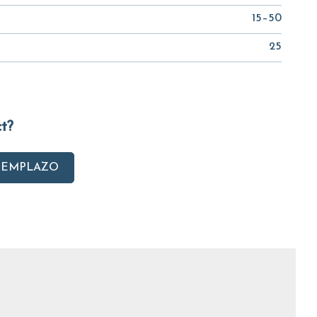
15–50
25
ct?
EEMPLAZO