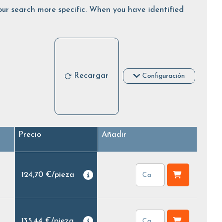
 your search more specific. When you have identified
Recargar
Configuración
Precio
Añadir
124,70 €
/
pieza
135,44 €
/
pieza