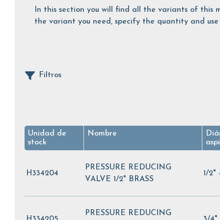
In this section you will find all the variants of th
the variant you need, specify the quantity and use 
Filtros
Unidad de
Nombre
Diá
stock
asp
PRESSURE REDUCING
H334204
1/2"
VALVE 1/2" BRASS
PRESSURE REDUCING
H334205
3/4"