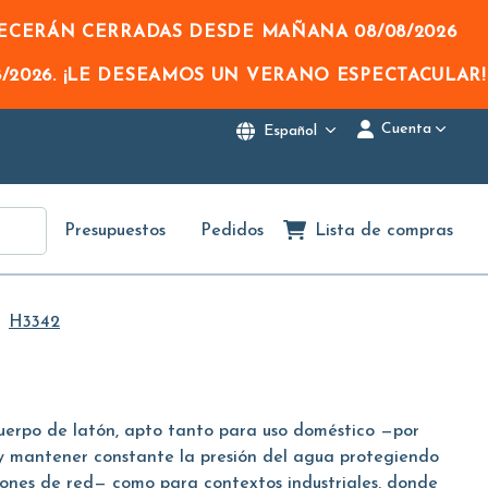
NECERÁN CERRADAS DESDE MAÑANA
08/08/2026
/2026
. ¡LE DESEAMOS UN VERANO ESPECTACULAR!
Cuenta
Español
Presupuestos
Pedidos
Lista de compras
H3342
uerpo de latón, apto tanto para uso doméstico —por
y mantener constante la presión del agua protegiendo
ciones de red— como para contextos industriales, donde