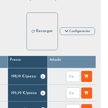
Recargar
Configuración
Precio
Añadir
198,19 €
/
pieza
195,39 €
/
pieza