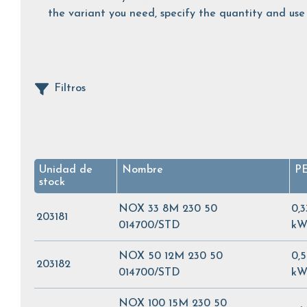
the variant you need, specify the quantity and use 
Filtros
Unidad de
Nombre
P
stock
NOX 33 8M 230 50
0,3
203181
014700/STD
kW
NOX 50 12M 230 50
0,5
203182
014700/STD
kW
NOX 100 15M 230 50