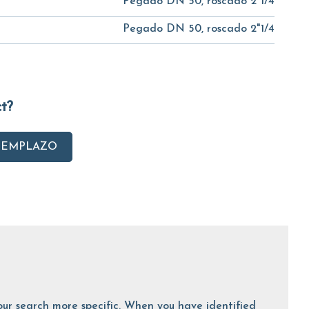
Pegado DN 50, roscado 2"1/4
Pegado DN 50, roscado 2"1/4
ct?
EEMPLAZO
 your search more specific. When you have identified