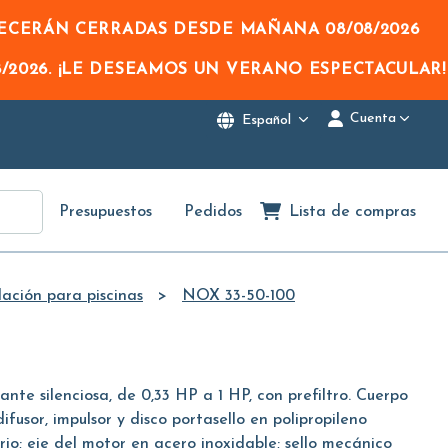
NECERÁN CERRADAS DESDE MAÑANA
08/08/2026
/2026
. ¡LE DESEAMOS UN VERANO ESPECTACULAR!
Cuenta
Español
Presupuestos
Pedidos
Lista de compras
ación para piscinas
NOX 33-50-100
te silenciosa, de 0,33 HP a 1 HP, con prefiltro. Cuerpo
fusor, impulsor y disco portasello en polipropileno
rio; eje del motor en acero inoxidable; sello mecánico