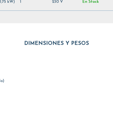
0,75 kW)
1
230 V
En Stock
DIMENSIONES Y PESOS
lo)