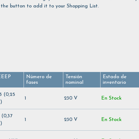
the button to add it to your Shopping List.
EEEP
Número de
Tensión
Estado de
fases
nominal
inventario
3 (0,25
1
230 V
En Stock
)
 (0,37
1
230 V
En Stock
)