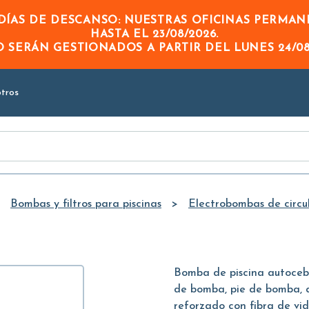
Skip to
ÍAS DE DESCANSO: NUESTRAS OFICINAS PERMA
Main
HASTA EL
23/08/2026
.
Content
DO
SERÁN GESTIONADOS A PARTIR DEL
LUNES 24/08
tros
Bombas y filtros para piscinas
Electrobombas de circul
Bomba de piscina autoceban
de bomba, pie de bomba, di
reforzado con fibra de vid