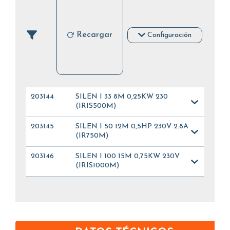
Recargar
Configuración
203144
SILEN I 33 8M 0,25KW 230
(IRIS500M)
203145
SILEN I 50 12M 0,5HP 230V 2.8A
(IR750M)
203146
SILEN I 100 15M 0,75KW 230V
(IRIS1000M)