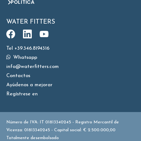
POLÍTICA
WATER FITTERS
Tel +39.346.8194316
Whatsapp
info@waterfitters.com
Contactos
Ayúdenos a mejorar
Regístrese en
Número de IVA: IT 01813340245 - Registro Mercantil de
Vicenza: 01813340245 - Capital social: € 2.500.000,00
Totalmente desembolsado