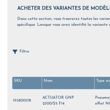
ACHETER DES VARIANTES DE MODÈL
Dans cette section, vous trouverez toutes les varian
spécifique. Lorsque vous avez identifié la variante d
Filtre
SKU
Nom
Type ac
ACTUATOR GNP
Pneumat
H5800178
2300/S5 F14
effet N