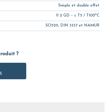
Simple et double effet
II 2 GD – c T5 / T100ºC
SO5211, DIN 3337 et NAMUR
produit ?
S