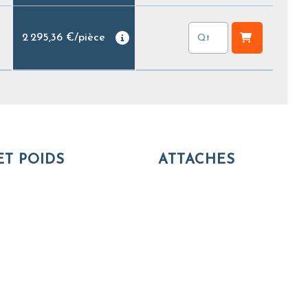
2 295,36 €
/
pièce
ET POIDS
ATTACHES