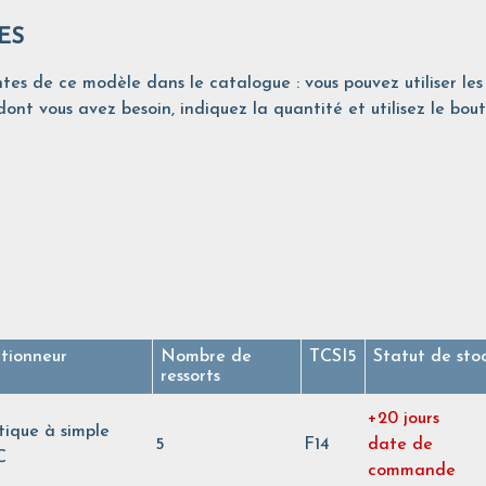
ES
tes de ce modèle dans le catalogue : vous pouvez utiliser les 
ont vous avez besoin, indiquez la quantité et utilisez le bout
tionneur
Nombre de
TCSI5
Statut de sto
ressorts
+20 jours
ique à simple
5
F14
date de
C
commande