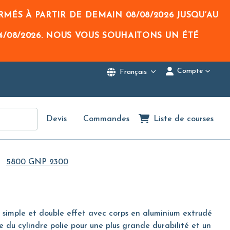
RMÉS À PARTIR DE DEMAIN
08/08/2026
JUSQU’AU
4/08/2026
. NOUS VOUS SOUHAITONS UN ÉTÉ
Compte
Français
Devis
Commandes
Liste de courses
5800 GNP 2300
simple et double effet avec corps en aluminium extrudé
du cylindre polie pour une plus grande durabilité et un