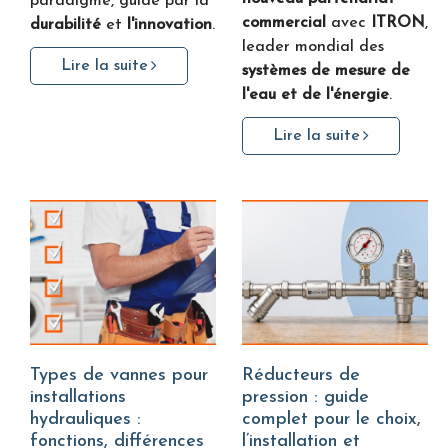
paradigme, guidé par la
commercial
avec
ITRON
,
durabilité
et
l'innovation
.
leader mondial des
Lire la suite
systèmes de mesure de
l'eau et de l'énergie
.
Lire la suite
Types de vannes pour
Réducteurs de
installations
pression : guide
hydrauliques :
complet pour le choix,
fonctions, différences
l’installation et