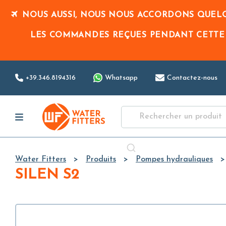
NOUS AUSSI, NOUS NOUS ACCORDONS QUELQ
LES COMMANDES REÇUES PENDANT CETTE
+39.346.8194316
Whatsapp
Contactez-nous
Water Fitters
Produits
Pompes hydrauliques
SILEN S2