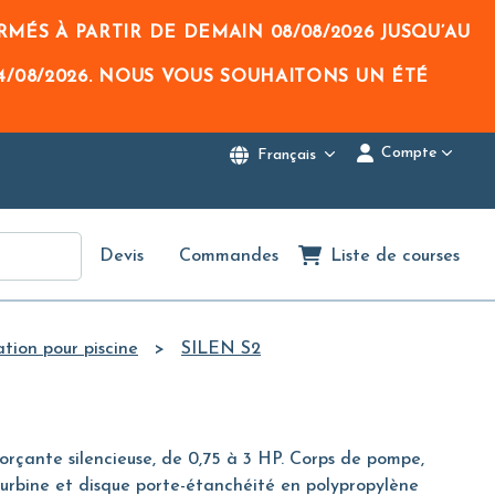
RMÉS À PARTIR DE DEMAIN
08/08/2026
JUSQU’AU
4/08/2026
. NOUS VOUS SOUHAITONS UN ÉTÉ
Compte
Français
Devis
Commandes
Liste de courses
tion pour piscine
SILEN S2
rçante silencieuse, de 0,75 à 3 HP. Corps de pompe,
turbine et disque porte-étanchéité en polypropylène