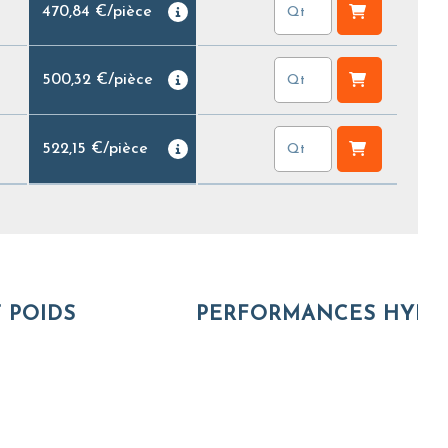
470,84 €
/
pièce
500,32 €
/
pièce
522,15 €
/
pièce
 POIDS
PERFORMANCES HYDR