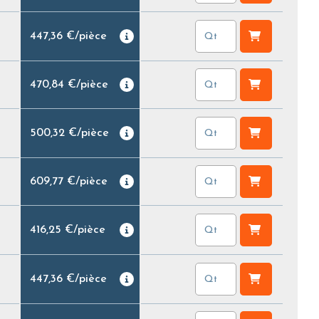
447,36 €
/
pièce
470,84 €
/
pièce
500,32 €
/
pièce
609,77 €
/
pièce
416,25 €
/
pièce
447,36 €
/
pièce