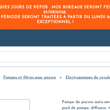
Skip to
UES JOURS DE REPOS : NOS BUREAUX SERONT FE
Main
23/08/2026
.
Content
 PÉRIODE
SERONT TRAITÉES À PARTIR DU
LUNDI 2
EXCEPTIONNEL !
Pompes et filtres pour piscine
Electropompes de circula
Pompe de piscine auto-amo
pied de pompe, diffuseur, 