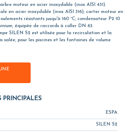
 arbre moteur en acier inoxydable (inox AISI 431).
le en acier inoxydable (inox AISI 316); carter moteur en
roulements résistants jusqu'à 160 °C; condensateur P2 10
minium; équipée de raccords à coller DN 63.
pe SILEN S2 est utilisée pour la recirculation et la
is salée, pour les piscines et les fontaines de volume
UNE
S PRINCIPALES
ESPA
SILEN S2