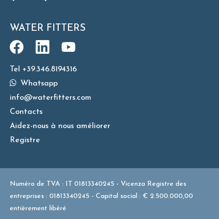
WATER FITTERS
Tel +39.346.8194316
Whatsapp
info@waterfitters.com
Contacts
Aidez-nous à nous améliorer
Registre
Numéro de TVA : IT 01813340245 - Vicenza Registre des
entreprises : 01813340245 - Capital social : € 2.500.000,00
entièrement libéré