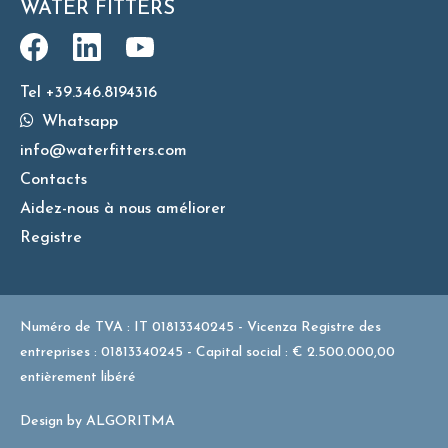
WATER FITTERS
Tel +39.346.8194316
Whatsapp
info@waterfitters.com
Contacts
Aidez-nous à nous améliorer
Registre
Numéro de TVA : IT 01813340245 - Vicenza Registre des
entreprises : 01813340245 - Capital social : € 2.500.000,00
entièrement libéré
Design by
ALGORITMA