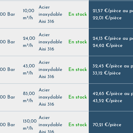
Acier
10,00
21,57 €
/
pièce au 
,00 Bar
inoxydable
En stock
m³/h
22,01 €
/
pièce
Aisi 316
Acier
24,00
24,13 €
/
pièce au 
,00 Bar
inoxydable
En stock
m³/h
24,62 €
/
pièce
Aisi 316
Acier
43,00
32,45 €
/
pièce au 
,00 Bar
inoxydable
En stock
m³/h
33,12 €
/
pièce
Aisi 316
Acier
83,00
42,65 €
/
pièce au 
,00 Bar
inoxydable
En stock
m³/h
43,52 €
/
pièce
Aisi 316
Acier
130,00
,00 Bar
inoxydable
En stock
70,21 €
/
pièce
m³/h
Aisi 316