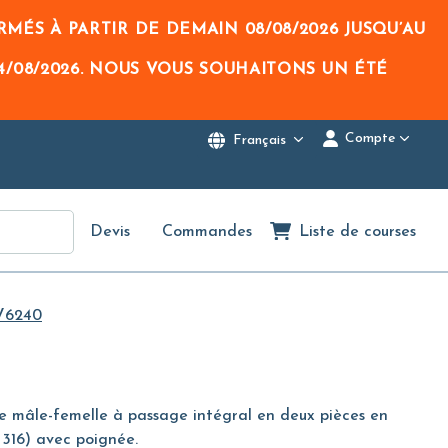
RMÉS À PARTIR DE DEMAIN
08/08/2026
JUSQU’AU
4/08/2026
. NOUS VOUS SOUHAITONS UN ÉTÉ
Compte
Français
Devis
Commandes
Liste de courses
V6240
e mâle-femelle à passage intégral en deux pièces en
i 316) avec poignée.