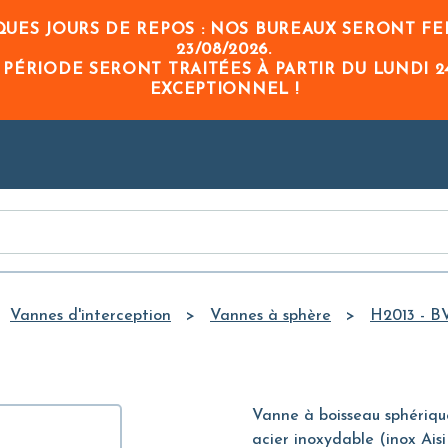
Skip to
UES JOURS DE REPOS : NOS BUREAUX SERONT FE
Main
23/08/2026
.
Content
 PÉRIODE
SERONT TRAITÉES À PARTIR DU
LUNDI 2
EXCEPTIONNEL !
Vannes d'interception
Vannes à sphère
H2013 - B
Vanne à boisseau sphériqu
acier inoxydable (inox Ais