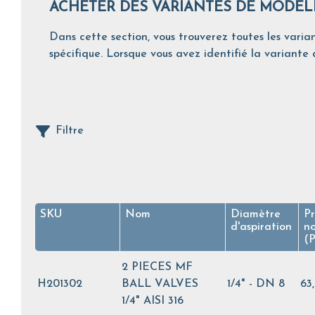
ACHETER DES VARIANTES DE MODÈL
Dans cette section, vous trouverez toutes les varian
spécifique. Lorsque vous avez identifié la variante d
Filtre
SKU
Nom
Diamètre
Pr
d'aspiration
n
(
2 PIECES MF
H201302
BALL VALVES
1/4" - DN 8
63
1/4" AISI 316