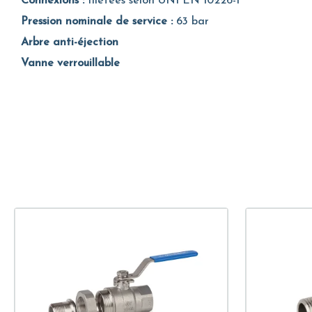
Connexions :
filetées selon UNI EN 10226-1
Pression nominale de service :
63 bar
Arbre anti-éjection
Vanne verrouillable