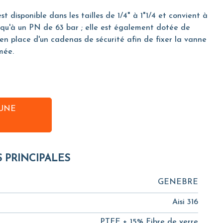
disponible dans les tailles de 1/4" à 1"1/4 et convient à
usqu'à un PN de 63 bar ; elle est également dotée de
e en place d'un cadenas de sécurité afin de fixer la vanne
mée.
UNE
S PRINCIPALES
GENEBRE
Aisi 316
PTFE + 15% Fibre de verre