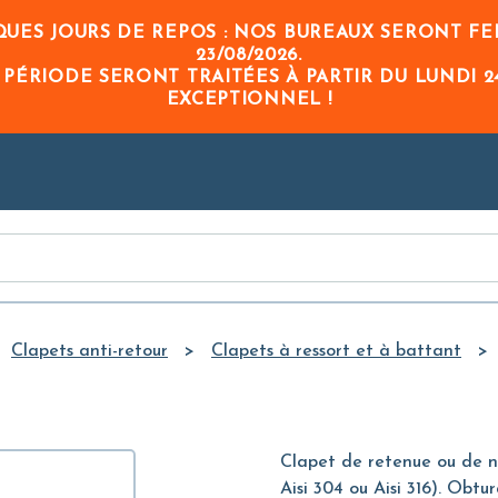
Skip to
UES JOURS DE REPOS : NOS BUREAUX SERONT FE
Main
23/08/2026
.
Content
 PÉRIODE
SERONT TRAITÉES À PARTIR DU
LUNDI 2
EXCEPTIONNEL !
Clapets anti-retour
Clapets à ressort et à battant
Clapet de retenue ou de no
Aisi 304 ou Aisi 316). Obtu