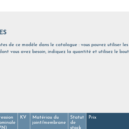
ES
tes de ce modèle dans le catalogue : vous pouvez utiliser les 
ont vous avez besoin, indiquez la quantité et utilisez le bout
ression
KV
Matériau du
Statut
Prix
ominale
joint/membrane
de
PN)
stock