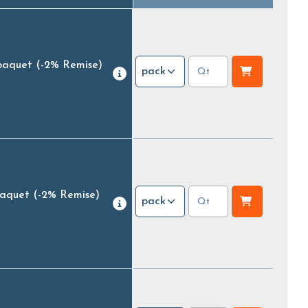
paquet
(-2% Remise)
pack
paquet
(-2% Remise)
pack