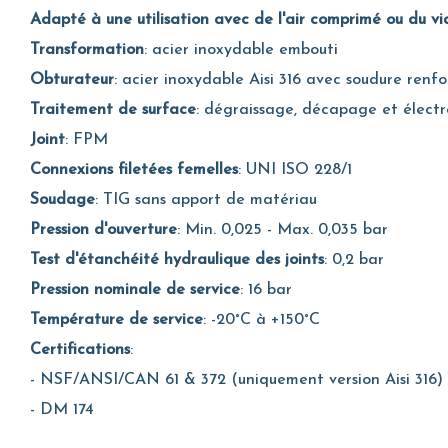
Adapté à une utilisation avec de l'air comprimé ou du v
Transformation
: acier inoxydable embouti
Obturateur
: acier inoxydable Aisi 316 avec soudure renf
Traitement de surface
: dégraissage, décapage et électr
Joint
: FPM
Connexions filetées femelles
: UNI ISO 228/1
Soudage
: TIG sans apport de matériau
Pression d'ouverture
: Min. 0,025 - Max. 0,035 bar
Test d'étanchéité hydraulique des joints
: 0,2 bar
Pression nominale de service
: 16 bar
Température de service
: -20°C à +150°C
Certifications
:
- NSF/ANSI/CAN 61 & 372 (uniquement version Aisi 316)
- DM 174