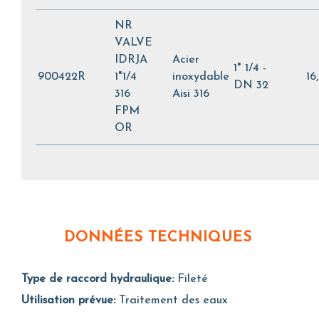
NR
VALVE
IDRJA
Acier
1" 1/4 -
900422R
1"1/4
inoxydable
16
DN 32
316
Aisi 316
FPM
OR
DONNÉES TECHNIQUES
Type de raccord hydraulique:
Fileté
Utilisation prévue:
Traitement des eaux