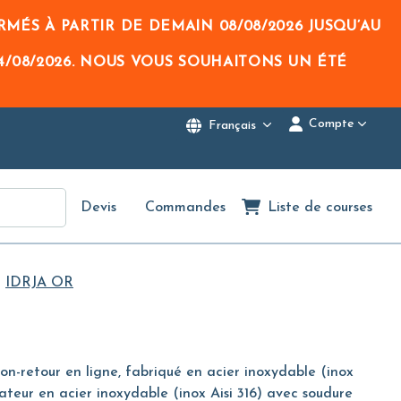
RMÉS À PARTIR DE DEMAIN
08/08/2026
JUSQU’AU
4/08/2026
. NOUS VOUS SOUHAITONS UN ÉTÉ
Compte
Français
Devis
Commandes
Liste de courses
IDRJA OR
n-retour en ligne, fabriqué en acier inoxydable (inox
rateur en acier inoxydable (inox Aisi 316) avec soudure