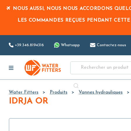
NOUS AUSSI, NOUS NOUS ACCORDONS QUELQ
LES COMMANDES REÇUES PENDANT CETTE
+39.346.8194316
Whatsapp
Contactez-nous
Water Fitters
Produits
Vannes hydrauliques
IDRJA OR