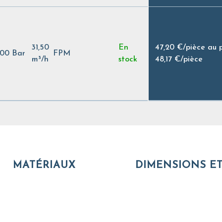
31,50
En
47,20 €
/
pièce au 
,00 Bar
FPM
m³/h
stock
48,17 €
/
pièce
MATÉRIAUX
DIMENSIONS ET