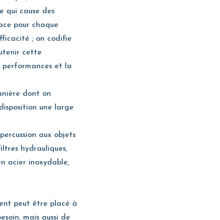
ce qui cause des
place pour chaque
cacité ; on codifie
utenir cette
s performances et la
anière dont on
disposition une large
 percussion aux objets
ltres hydrauliques,
n acier inoxydable,
ent peut être placé à
esoin, mais aussi de