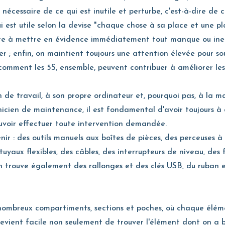
nécessaire de ce qui est inutile et perturbe, c'est-à-dire de 
i est utile selon la devise "chaque chose à sa place et une 
e à mettre en évidence immédiatement tout manque ou ineffi
er ; enfin, on maintient toujours une attention élevée pour so
 comment les 5S, ensemble, peuvent contribuer à améliorer le
de travail, à son propre ordinateur et, pourquoi pas, à la m
hnicien de maintenance, il est fondamental d'avoir toujours à 
pouvoir effectuer toute intervention demandée.
nir : des outils manuels aux boîtes de pièces, des perceuses à
ux flexibles, des câbles, des interrupteurs de niveau, des fi
n trouve également des rallonges et des clés USB, du ruban e
e nombreux compartiments, sections et poches, où chaque élém
evient facile non seulement de trouver l'élément dont on a b