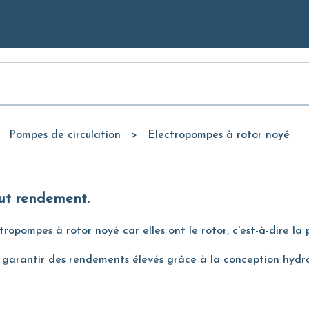
Skip to
Main
Content
Pompes de circulation
Electropompes à rotor noyé
aut rendement.
opompes à rotor noyé car elles ont le rotor, c'est-à-dire la 
 garantir des rendements élevés grâce à la conception hydrau