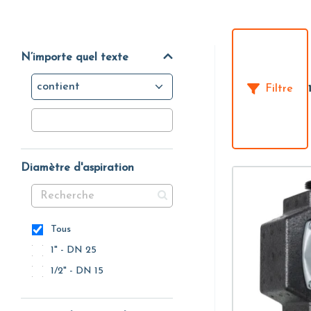
N’importe quel texte
contient
Filtre
Diamètre d'aspiration
Tous
1" - DN 25
1/2" - DN 15