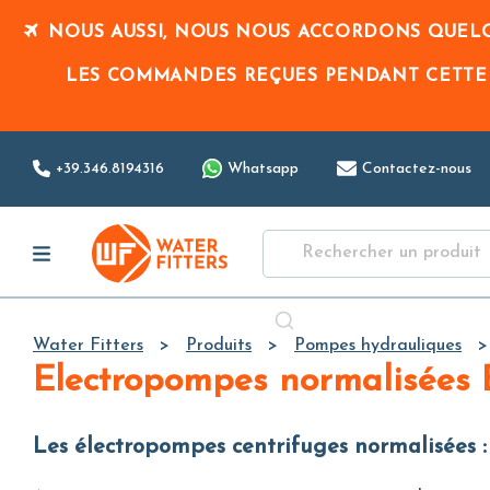
NOUS AUSSI, NOUS NOUS ACCORDONS QUELQ
LES COMMANDES REÇUES PENDANT CETTE
+39.346.8194316
Whatsapp
Contactez-nous
Water Fitters
Produits
Pompes hydrauliques
Electropompes normalisées
Les électropompes centrifuges normalisées 