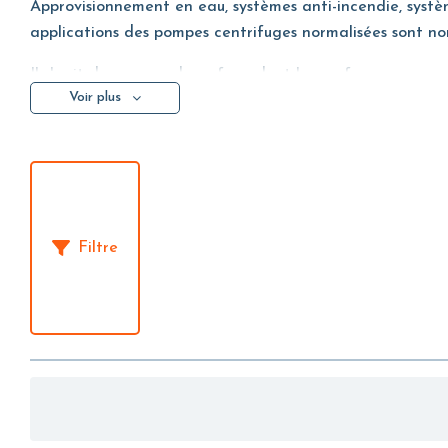
Approvisionnement en eau, systèmes anti-incendie, système
applications des pompes centrifuges normalisées sont no
Il s'agit de pompes de surface dont les performances nom
Voir plus
en étant fabriquées selon des exigences technologiques e
Filtre