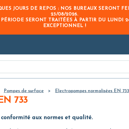
Skip to
UES JOURS DE REPOS : NOS BUREAUX SERONT FE
Main
23/08/2026
.
Content
 PÉRIODE
SERONT TRAITÉES À PARTIR DU
LUNDI 2
EXCEPTIONNEL !
Pompes de surface
Electropompes normalisées EN 73
 EN 733
: conformité aux normes et qualité.