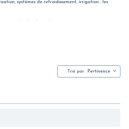
ation, systèmes de refroidissement, irrigation : les
s pour faciliter l'installation et le remplacement, tout
Trié par:
Pertinence