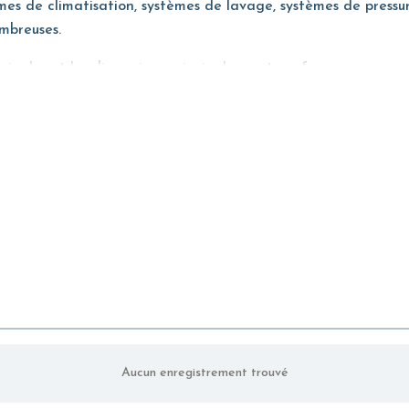
s de climatisation, systèmes de lavage, systèmes de pressuris
mbreuses.
inales et les dimensions principales sont conformes aux norme
t qualitatives élevées.
Aucun enregistrement trouvé