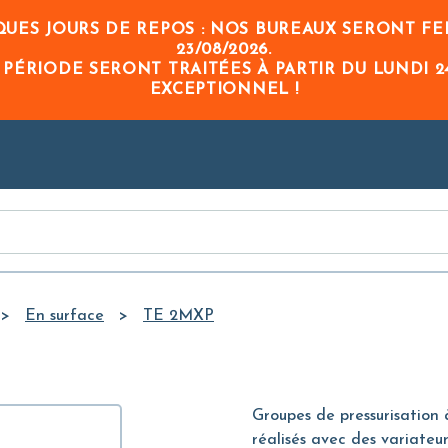
Skip to
UES JOURS DE REPOS : NOS BUREAUX SERONT FE
Main
23/08/2026
.
Content
 PÉRIODE
SERONT TRAITÉES À PARTIR DU
LUNDI 2
EXCEPTIONNEL !
En surface
TE 2MXP
Groupes de pressurisation
réalisés avec des variateur