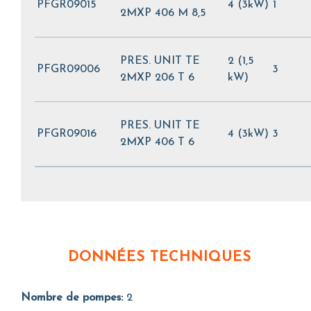
PFGR09015
4 (3kW)
1
2MXP 406 M 8,5
PRES. UNIT TE
2 (1,5
PFGR09006
3
2MXP 206 T 6
kW)
PRES. UNIT TE
PFGR09016
4 (3kW)
3
2MXP 406 T 6
DONNÉES TECHNIQUES
Nombre de pompes:
2