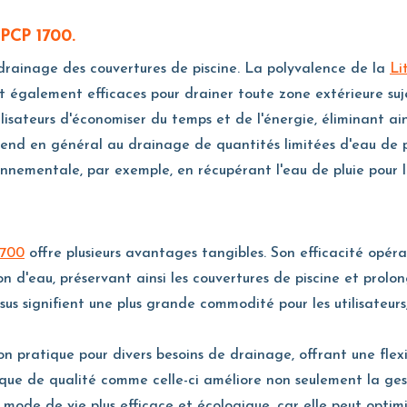
APCP 1700.
drainage des couvertures de piscine. La polyvalence de la
Li
 également efficaces pour drainer toute zone extérieure suje
isateurs d'économiser du temps et de l'énergie, éliminant ain
étend en général au drainage de quantités limitées d'eau de p
ronnementale, par exemple, en récupérant l'eau de pluie pour le
1700
offre plusieurs avantages tangibles. Son efficacité opéra
 d'eau, préservant ainsi les couvertures de piscine et prolo
essus signifient une plus grande commodité pour les utilisateurs
on pratique pour divers besoins de drainage, offrant une flexi
ique de qualité comme celle-ci améliore non seulement la ges
ode de vie plus efficace et écologique, car elle peut optimi