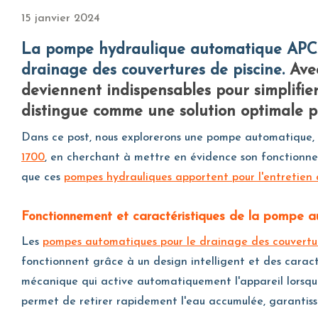
15 janvier 2024
La pompe hydraulique automatique APCP 1700 de Little Giant : une solution avancée pour le
drainage des couvertures de piscine.
Ave
deviennent indispensables pour simplifier
distingue comme une solution optimale po
Dans ce post, nous explorerons une pompe automatique, en
1700
, en cherchant à mettre en évidence son fonctionneme
que ces
pompes hydrauliques apportent pour l'entretien d
Fonctionnement et caractéristiques de la pompe 
Les
pompes automatiques pour le drainage des couvertur
fonctionnent grâce à un design intelligent et des carac
mécanique qui active automatiquement l'appareil lorsque 
permet de retirer rapidement l'eau accumulée, garantissa