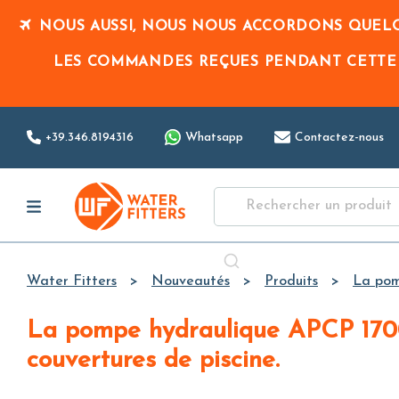
NOUS AUSSI, NOUS NOUS ACCORDONS QUELQ
LES COMMANDES REÇUES PENDANT CETTE
+39.346.8194316
Whatsapp
Contactez-nous
Water Fitters
Nouveautés
Produits
La pom
La pompe hydraulique APCP 1700 de Little Giant : une solution avancée pour le drainage des
couvertures de piscine.