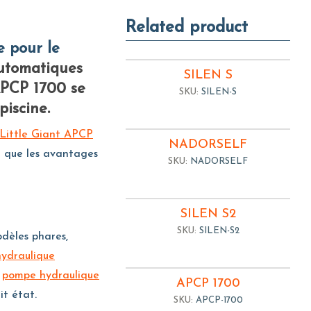
Related product
automatiques
SILEN S
 APCP 1700 se
SKU:
SILEN-S
iscine.
Little Giant APCP
NADORSELF
si que les avantages
SKU:
NADORSELF
SILEN S2
SKU:
SILEN-S2
odèles phares,
hydraulique
a
pompe hydraulique
APCP 1700
it état.
SKU:
APCP-1700