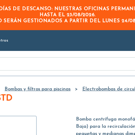
Skip to
ÍAS DE DESCANSO: NUESTRAS OFICINAS PERMA
Main
HASTA EL
23/08/2026
.
Content
DO
SERÁN GESTIONADOS A PARTIR DEL
LUNES 24/08
tros
Bombas y filtros para piscinas
Electrobombas de circul
STD
Bomba centrífuga monofás
Baja) para la recirculación
pequeñas y medianas dime