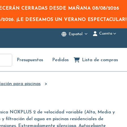
NECERÁN CERRADAS DESDE MAÑANA
08/08/2026
/2026
. ¡LE DESEAMOS UN VERANO ESPECTACULAR!
Cuenta
Español
Presupuestos
Pedidos
Lista de compras
ación para piscinas
ica NOXPLUS 2 de velocidad variable (Alta, Media y
 y filtración del agua en piscinas residenciales de
nsiones. Extremadamente silenciosa. Autocebante